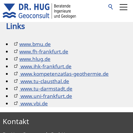
Links
Start
www.bmu.de
Unternehmen
www.fh-frankfurt.de
www.hlug.de
www.ihk-frankfurt.de
Leistungen
www.kompetenzatlas-geothermie.de
www.tu-clausthal.de
www.tu-darmstadt.de
Referenzen
www.uni-frankfurt.de
www.vbi.de
Kontakt
Kontakt