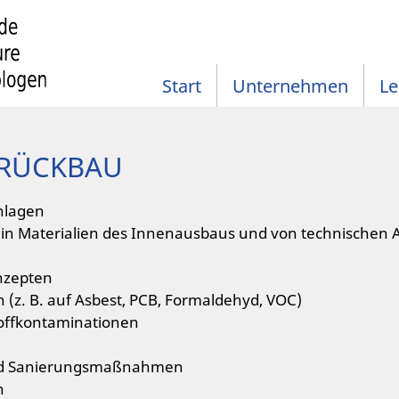
Start
Unternehmen
Le
RÜCKBAU
nlagen
 in Materialien des Innenausbaus und von technischen An
nzepten
z. B. auf Asbest, PCB, Formaldehyd, VOC)
toffkontaminationen
und Sanierungsmaßnahmen
n